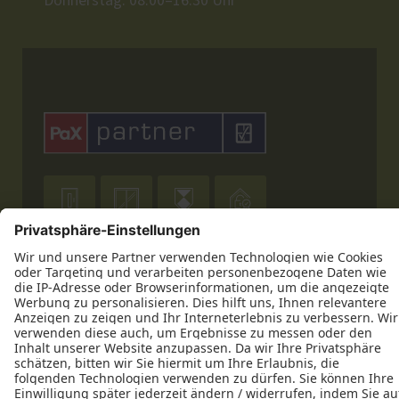
Donnerstag: 08:00–16:30 Uhr










