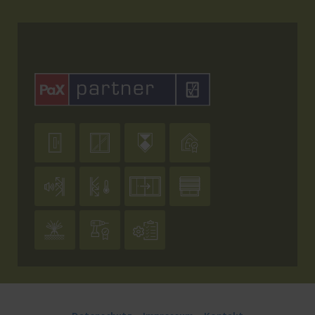










