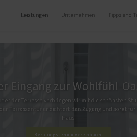
Leistungen
Unternehmen
Tipps und T
ustüren
engagiert
PaX Balkon- & Terrassent
Unser Team
nium
Balkontüren
und Holz-Aluminium
Hebe-Schiebe-Türen
stoff
Parallel-Schiebe-Kipp-Tür
u und Denkmal
Falt-Schiebe-Türen
er Eingang zur Wohlfühl-Oa
der der Terrasse verbringen wir mit die schönsten Stu
oder Terrassentür erleichtert den Zugang und sorgt für 
e
Haus.
lschutz-Simulator
rung für Fenster und
Beratungstermin vereinbaren