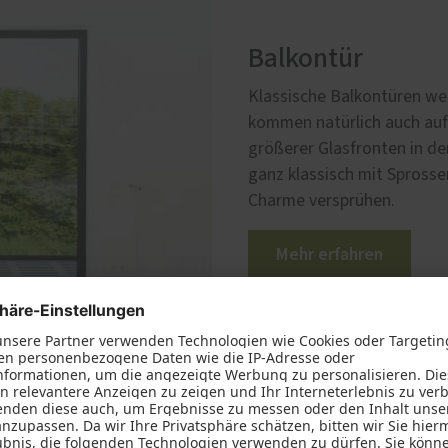
Balkontür
Klassische Balkontüren we
kommen natürlich auch auf 
größerer Glasfronten in de
ganz klassisch mit Sprosse
Charme versprühen.
Mehr erfahren