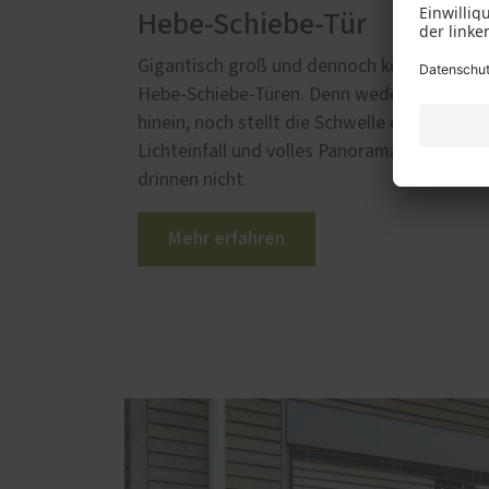
Hebe-Schiebe-Tür
Gigantisch groß und dennoch komfortabel 
Hebe-Schiebe-Türen. Denn weder ragen sie
hinein, noch stellt die Schwelle ein größeres
Lichteinfall und volles Panorama erwartet 
drinnen nicht.
Mehr erfahren