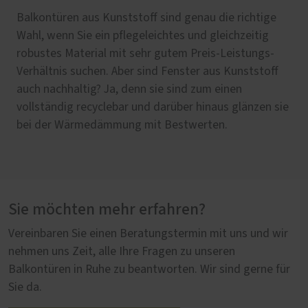
Balkontüren aus Kunststoff sind genau die richtige
Wenn Sie die lange Lebenszeit Ihrer Kunststoff-
Eine Balkontür aus Holz geht immer, egal ob mit
Holz und Aluminium als Fenstermaterial, das ist Natur
Wahl, wenn Sie ein pflegeleichtes und gleichzeitig
Fenster noch weiter verlängern wollen, sollten Sie
Sprossen im denkmalgeschützten Altbau oder im
und Technik vereint auf höchstem Niveau. Während
robustes Material mit sehr gutem Preis-Leistungs-
sich für Fenster aus Kunststoff und Aluminium
energieeffizienten Neubau. Holz sorgt zudem für
raumseitig die einzigartige Holzoberfläche für Wärme
Verhältnis suchen. Aber sind Fenster aus Kunststoff
entscheiden. Die außenliegende Aluminiumschale ist
Wärme und Gemütlichkeit in Ihren vier Wänden und ist
und Gemütlichkeit sorgt, ist die Balkontür von außen
auch nachhaltig? Ja, denn sie sind zum einen
nicht nur ein sehr guter Schutzschild gegen jegliche
als nachwachsender Rohstoff ein optimaler CO₂-
bestens durch die Aluminium-Deckschale vor
vollständig recyclebar und darüber hinaus glänzen sie
Witterungsbedingungen, sie sieht dabei auch noch
Speicher. Nachhaltig ist der Werkstoff auch auf lange
Witterung geschützt. Es entsteht etwas Exklusives
bei der Wärmedämmung mit Bestwerten.
besonders elegant aus. Ob das an den vielen
Sicht, denn bei guter Pflege hält eine Balkontür aus
von langem Bestand.
möglichen RAL-Farbbeschichtungen liegt oder an den
Holz ein Leben lang.
gestuften oder wahlweise auch flächenbündigen Alu-
Deckschalen, das überlassen wir Ihnen.
Sie möchten mehr erfahren?
Vereinbaren Sie einen Beratungstermin mit uns und wir
nehmen uns Zeit, alle Ihre Fragen zu unseren
Balkontüren in Ruhe zu beantworten. Wir sind gerne für
Sie da.