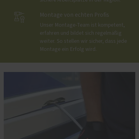

Montage von echten Profis
Unser Montage-Team ist kompetent,
erfahren und bildet sich regelmäßig
weiter. So stellen wir sicher, dass jede
Montage ein Erfolg wird.