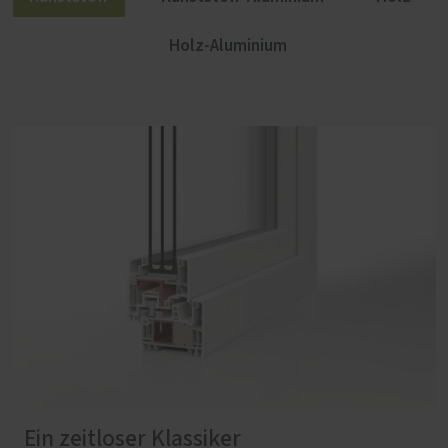
Holz-Aluminium
Ein zeitloser Klassiker
Elegant und langlebig
Natürlich, nachwachsend, nachhaltig
Mehr geht nicht