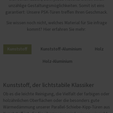
unzählige Gestaltungsmöglichkeiten. Somit ist eins
garantiert: Unsere PSK-Türen treffen Ihren Geschmack.
Sie wissen noch nicht, welches Material für Sie infrage
kommt? Hier erfahren Sie mehr:
Kunststoff
Kunststoff-Aluminium
Holz
Holz-Aluminium
Kunststoff, der lichtstabile Klassiker
Mehr Gestaltungsfreiheit mit Kunststoff-
Natürlich Holz
Holz-Aluminium: Außen robust, innen
Aluminium
behaglich
Ob es die leichte Reinigung, die Vielfalt der farbigen oder
Parallel-Schiebe-Kipp-Türen aus Holz sind in jeder
holzähnlichen Oberflächen oder die besonders gute
Hinsicht etwas Besonderes. Es beginnt mit Ihrer
Wie lässt sich sicherstellen, dass Parallel-Schiebe-Kipp-
Um etwas Gutes noch besser zu machen, braucht es
Wärmedämmung unserer Parallel-Schiebe-Kipp-Türen aus
Entscheidung für eine unserer fünf Holzsorten: Kiefer,
Türen aus Kunststoff besonders lange halten? Unser
manchmal nicht viel. Wie bei unseren Parallel-Schiebe-