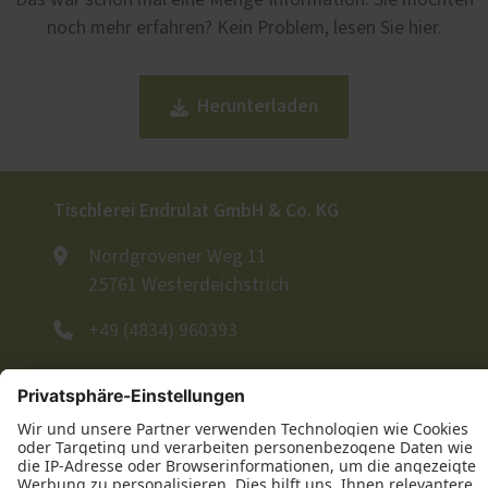
Das war schon mal eine Menge Information. Sie möchten
noch mehr erfahren? Kein Problem, lesen Sie hier.
Herunterladen
Tischlerei Endrulat GmbH & Co. KG
Nordgrovener Weg 11
25761 Westerdeichstrich
+49 (4834) 960393
+49 (4834) 960395
E-Mail schreiben