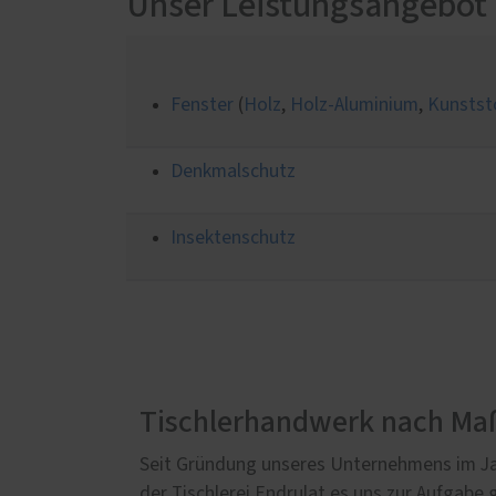
Unser Leistungsangebot 
Haust
Fenster
(
Holz
,
Holz-Aluminium
,
Kunstst
Denkmalschutz
Insektenschutz
Tischlerhandwerk nach Ma
Seit Gründung unseres Unternehmens im Ja
der Tischlerei Endrulat es uns zur Aufgabe 