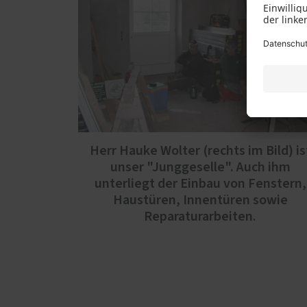
Herr Hauke Wolter (rechts im Bild) is
unser "Junggeselle". Auch ihm
unterliegt der Einbau von Fenstern,
Haustüren, Innentüren sowie
Reparaturarbeiten.