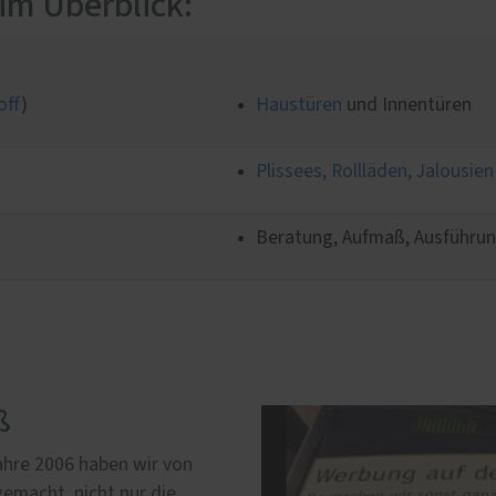
im Überblick:
üren
off
)
Haustüren
und Innentüren
Plissees, Rollläden, Jalousi
Beratung, Aufmaß, Ausführu
ß
hre 2006 haben wir von
gemacht, nicht nur die