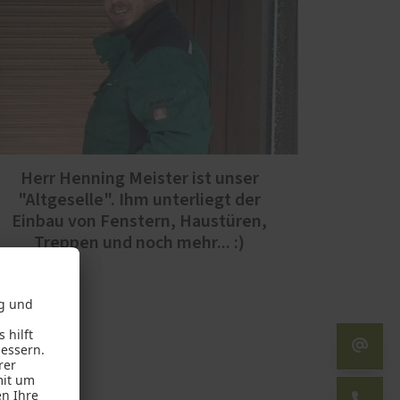
Herr Henning Meister ist unser
"Altgeselle". Ihm unterliegt der
Einbau von Fenstern, Haustüren,
Treppen und noch mehr... :)