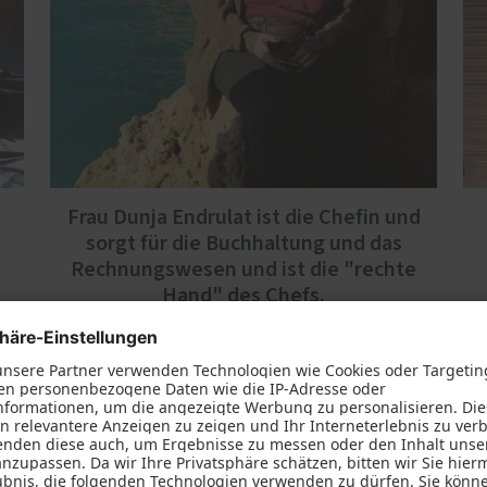
Frau Dunja Endrulat ist die Chefin und
sorgt für die Buchhaltung und das
Rechnungswesen und ist die "rechte
Hand" des Chefs.
n