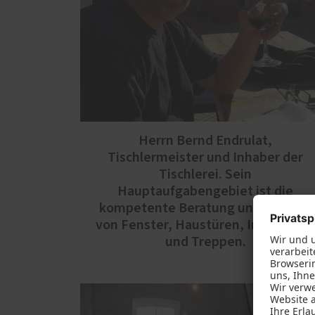
Herrn Bernd Endrulat,
Tischlermeister und Inhaber der
Tischlerei. Sein
Hauptaufgabengebiet ist die
kompetente Beratung und Aufmaß
von Fenster, Haustüren, Innentüre
und Treppen.