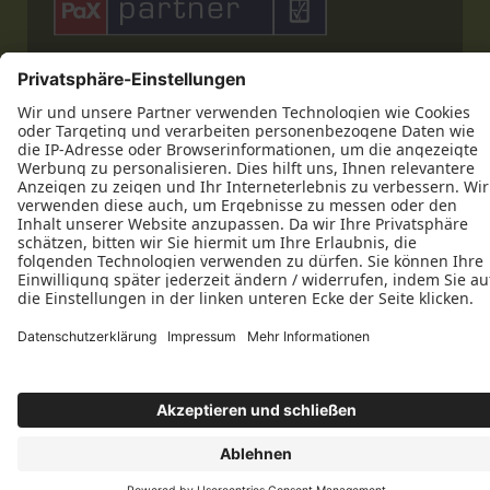











Datenschutz
Impressum
Kontakt
Tischlerei Endrulat GmbH & Co. KG © 2026