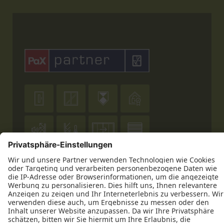











Datenschutz
Impressum
Kontakt