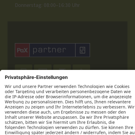
Donnerstag: 08:00–16:30 Uhr










